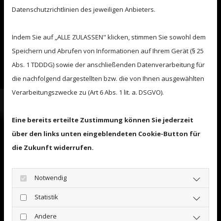
Rodenbecker Str. 49, 32427 Minden
Datenschutzrichtlinien des jeweiligen Anbieters.
Terminabsprache unter: 0571 3880757
Di.+Do. 16.00 Uhr - 18.00 Uhr
Indem Sie auf „ALLE ZULASSEN" klicken, stimmen Sie sowohl dem
Mindener Str. 56, 32479 Hille
Terminabsprache unter: 05703 5152788
Speichern und Abrufen von Informationen auf Ihrem Gerät (§ 25
Mi. 13.00 Uhr - 16.00 Uhr geöffnet; Do. 13.00 Uhr - 18.00
Abs. 1 TDDDG) sowie der anschließenden Datenverarbeitung für
Uhr
die nachfolgend dargestellten bzw. die von Ihnen ausgewählten
Verarbeitungszwecke zu (Art 6 Abs. 1 lit. a. DSGVO).
Erklärvideo Fahrsimulator
Eine bereits erteilte Zustimmung können Sie jederzeit
über den links unten eingeblendeten Cookie-Button für
die Zukunft widerrufen.
Youtube inaktiv
Aufgrund Ihrer Cookie-
Notwendig
Einstellungen kann dieses Modul
Statistik
nicht geladen werden.
Andere
Wenn Sie dieses Modul sehen