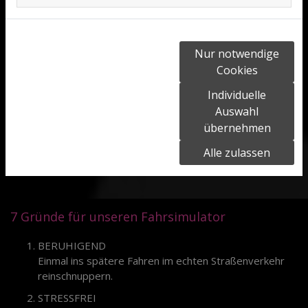
möchten, passen Sie bitte Ihre
Cookie-Einstellungen
Nur notwendige
entsprechend an.
Cookies
Cookie Einstellungen
Individuelle
Datenschutzerklärung
|
Impressum
Auswahl
übernehmen
Alle zulassen
7 Gründe für unseren Fahrsimulator
BERUHIGEND
Einmal ins spätere Fahren im echten Straßenverkehr
reinschnuppern.
STRESSFREI