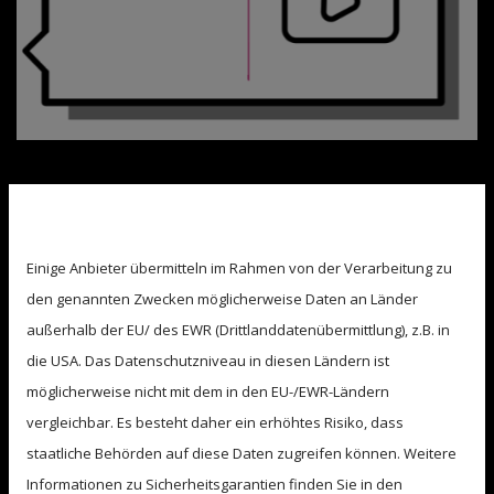
Vom Anfahren und Lenken, bis hin zu schwierigen Situationen
Wir verwenden Cookies.
beim Abbiegen, Überholen auf Überlandstraßen oder Fahren
auf der Autobahn. Der Fahrsimulator leitet Dich perfekt mit
Einige Anbieter übermitteln im Rahmen von der Verarbeitung zu
steigendem Schwierigkeitsgrad an. Anhand der drei großen
Monitore hast Du ein breites Blickfeld und kannst auch den
den genannten Zwecken möglicherweise Daten an Länder
Querverkehr gut einsehen. Durch die Spiegel im Sichtfeld
außerhalb der EU/ des EWR (Drittlanddatenübermittlung), z.B. in
erfährst du jederzeit was um dich herum geschieht. Über die
die USA. Das Datenschutzniveau in diesen Ländern ist
Kamera wird deine Blickführung festgehalten und mögliche
Fehler korrigiert. Alles für ein realistisches Fahrerlebnis.
möglicherweise nicht mit dem in den EU-/EWR-Ländern
vergleichbar. Es besteht daher ein erhöhtes Risiko, dass
staatliche Behörden auf diese Daten zugreifen können. Weitere
Unsere Fahrsimulator-Standorte:
Informationen zu Sicherheitsgarantien finden Sie in den