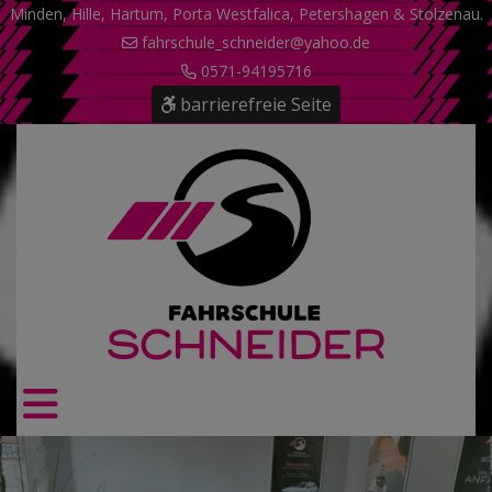
Minden, Hille, Hartum, Porta Westfalica, Petershagen & Stolzenau.
fahrschule_schneider@yahoo.de
0571-94195716
barrierefreie Seite