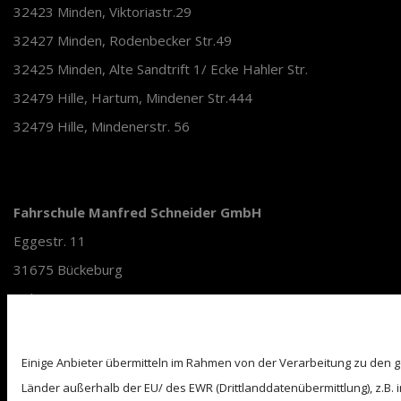
32423 Minden, Viktoriastr.29
32427 Minden, Rodenbecker Str.49
32425 Minden, Alte Sandtrift 1/ Ecke Hahler Str.
32479 Hille, Hartum, Mindener Str.444
32479 Hille, Mindenerstr. 56
Fahrschule Manfred Schneider GmbH
Eggestr. 11
31675 Bückeburg
Tel.:0571/3880757
Wir verwenden Cookies.
fahrschule_schneider@yahoo.de
Amtsgericht Stadthagen HRB 2633
Einige Anbieter übermitteln im Rahmen von der Verarbeitung zu de
Geschäftsführer: Manfred Schneider, Alexander Rettig
Länder außerhalb der EU/ des EWR (Drittlanddatenübermittlung), z.B. 