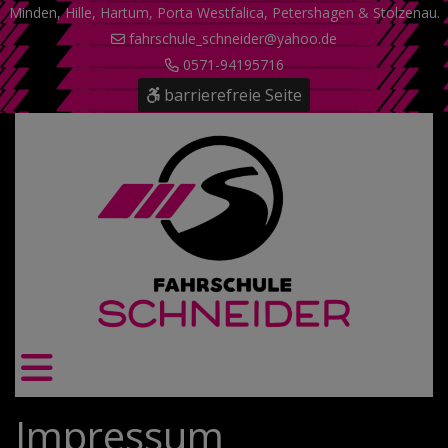
Minden, Hille, Hartum, Porta Westfalica, Petershagen & Stolzenau.
fahrschule_schneider@yahoo.de
0571-94195716
barrierefreie Seite
Impressum