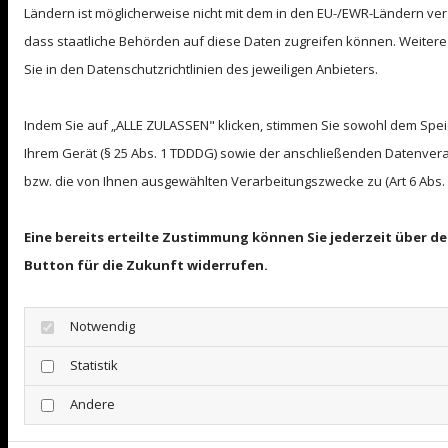
Verantwortlicher Leiter: Manfred Schneider
Ländern ist möglicherweise nicht mit dem in den EU-/EWR-Ländern verg
dass staatliche Behörden auf diese Daten zugreifen können. Weitere
Steuernummer: 44/210/07233
Sie in den Datenschutzrichtlinien des jeweiligen Anbieters.
Unterrichtsräume:
Indem Sie auf „ALLE ZULASSEN" klicken, stimmen Sie sowohl dem Spe
32469 Petershagen, Hauptstr. 28
Ihrem Gerät (§ 25 Abs. 1 TDDDG) sowie der anschließenden Datenvera
31592 Stolzenau, Am Markt 13
bzw. die von Ihnen ausgewählten Verarbeitungszwecke zu (Art 6 Abs. 1 
Eine bereits erteilte Zustimmung können Sie jederzeit über d
Button für die Zukunft widerrufen.
Die Fahrschule Schneider GmbH
Eggestr.11
Notwendig
31675 Bückeburg
fahrschule_schneider@yahoo.de
Statistik
Amtsgericht Stadthagen HRB 201280
Andere
Geschäftsführer: Manfred Schneider, Jennifer Schneider,